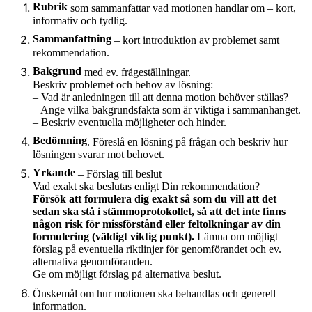
Rubrik
som sammanfattar vad motionen handlar om – kort,
informativ och tydlig.
Sammanfattning
– kort introduktion av problemet samt
rekommendation.
Bakgrund
med ev. frågeställningar.
Beskriv problemet och behov av lösning:
– Vad är anledningen till att denna motion behöver ställas?
– Ange vilka bakgrundsfakta som är viktiga i sammanhanget.
– Beskriv eventuella möjligheter och hinder.
Bedömning
. Föreslå en lösning på frågan och beskriv hur
lösningen svarar mot behovet.
Yrkande
– Förslag till beslut
Vad exakt ska beslutas enligt Din rekommendation?
Försök att formulera dig exakt så som du vill att det
sedan ska stå i stämmoprotokollet, så att det inte finns
någon risk för missförstånd eller feltolkningar av din
formulering (väldigt viktig punkt).
Lämna om möjligt
förslag på eventuella riktlinjer för genomförandet och ev.
alternativa genomföranden.
Ge om möjligt förslag på alternativa beslut.
Önskemål om hur motionen ska behandlas och generell
information.