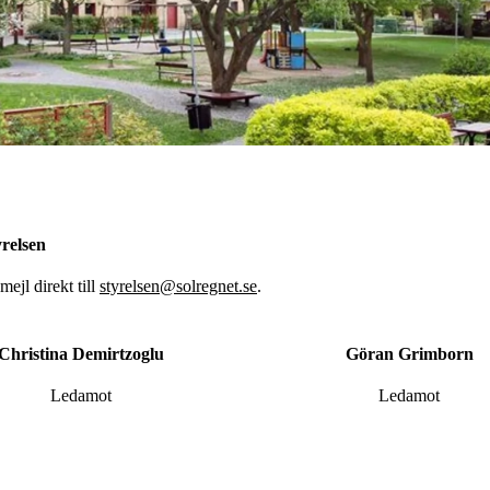
yrelsen
mejl direkt till
styrelsen@solregnet.se
.
Christina Demirtzoglu
Göran Grimborn
Ledamot
Ledamot